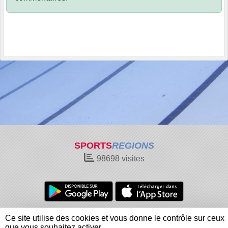
SPORTS
REGIONS
98698
visites
Charte cookies
Gestion des cookies
Ce site utilise des cookies et vous donne le contrôle sur ceux
Informations légales
Signaler un contenu inapproprié
que vous souhaitez activer