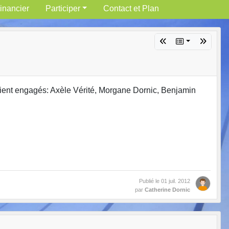
inancier
Participer
Contact et Plan
aient engagés: Axèle Vérité, Morgane Dornic, Benjamin
Publié le
01 juil. 2012
par
Catherine Dornic