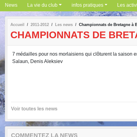
News
La vie du club
infos pratiques
Les activ
Accueil
2011-2012
Les news
Championnats de Bretagne à B
CHAMPIONNATS DE BRET
7 médailles pour nos morlaisiens qui clôturent la saison
Salaun, Denis Aleksiev
Voir toutes les news
COMMENTEZ LA NEWS