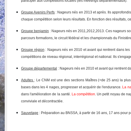
participer aux compétitions locales (les meetings départementaux).
Groupe Avenirs
Perfs
: Nageurs nés en 2013 et après. Ils approfondis
chaque compétition selon leurs résultats. En fonction des résultats, c
Groupe
benjamin
: Nageurs nés en 20
1
1
,20
1
2
,20
1
3
. Ces nageurs son
parcours formations, le circuit fédéral et les championnats du Finistèr
Groupe
région
:
Nageurs nés en 2
010
et avant qui rentrent dans les 
compétitions de niveau régional, interrégional et national. Ils s'engage
Groupe départemental
: Nageurs nés en 2010 et avant qui rentrent da
A
dultes
: Le CNM est une des sections Maîtres (+de 25 ans) la plus
bases dans les 4 nages, progresser et acquérir de l'endurance.
La nat
dans l'amélioration de la santé.
La compétition
. Un petit noyau de na
conviviale et décontractée.
Sauvetage
: Préparation au BNSSA, à partir de 1
6
ans,
17 ans pour 