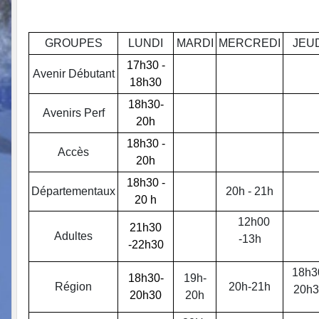
GROUPES
LUNDI
MARDI
MERCREDI
JEU
17h30 -
Avenir Débutant
18h30
18h30-
Avenirs Perf
20h
18h30 -
Accès
20h
18h30 -
Départementaux
20h - 21h
20 h
12h00
21h30
Adultes
-13h
-22h30
18h3
18h30-
19h-
Région
20h-21h
20h3
20h30
20h