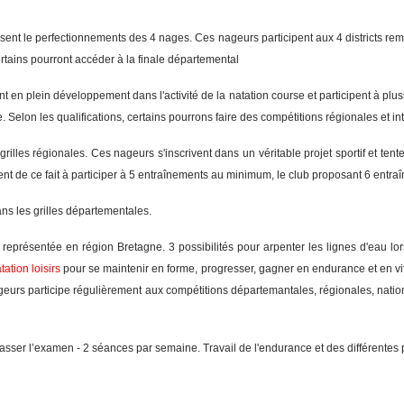
sent le perfectionnements des 4 nages. Ces nageurs participent aux 4 districts re
ertains pourront accéder à la finale départemental
t en plein développement dans l'activité de la natation course et participent à plus
e
.
Selon les qualifications, certains pourrons faire des compétitions régionales et in
grilles régionales
. Ces nageurs s'inscrivent dans un véritable projet sportif et ten
nt de ce fait à participer à
5
entraînements au minimum, le club proposant 6 entra
ns les grilles départementales.
 représentée en région Bretagne. 3 possibilités pour arpenter les lignes d'eau l
ation loisirs
pour se maintenir en forme, progresser, gagner en endurance et en vit
geurs participe régulièrement aux compétitions départemantales, régionales, nati
passer l’examen
- 2 séances par semaine. Travail de l'endurance et des différente