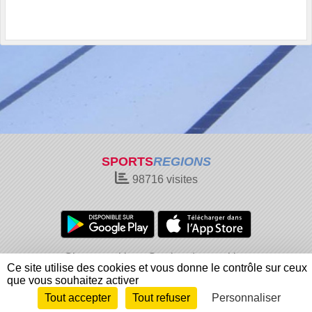
SPORTS
REGIONS
98716
visites
Charte cookies
Gestion des cookies
Ce site utilise des cookies et vous donne le contrôle sur ceux
Informations légales
Signaler un contenu inapproprié
que vous souhaitez activer
Tout accepter
Tout refuser
Personnaliser
Envie de participer ?
Connexion