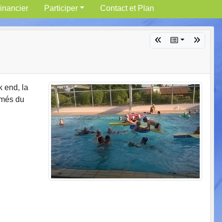
inancier
Participer
Contact et Plan
k end, la
rmés du