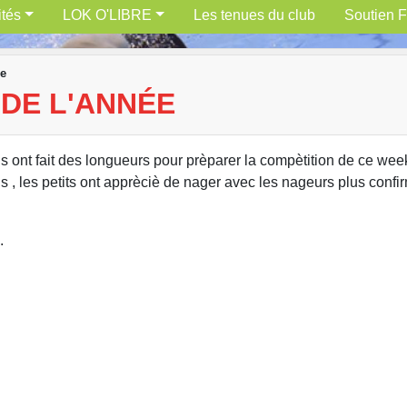
ités
LOK O'LIBRE
Les tenues du club
Soutien F
ée
DE L'ANNÉE
ins ont fait des longueurs pour prèparer la compètition de ce wee
s , les petits ont apprèciè de nager avec les nageurs plus confi
.