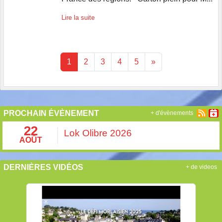
Lire la suite
1
2
3
4
5
»
PROCHAIN ÉVÈNEMENT
+ d'évènements
22
Lok Olibre 2026
AOÛT
DERNIÈRES VIDÉOS
+ de videos