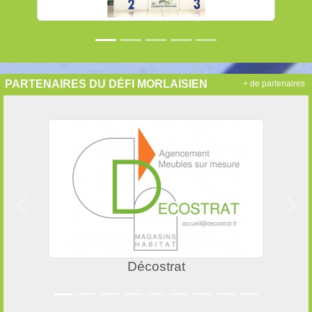
PARTENAIRES DU DÉFI MORLAISIEN
+ de partenaires
Précedent
Suiv
Hervé thermique