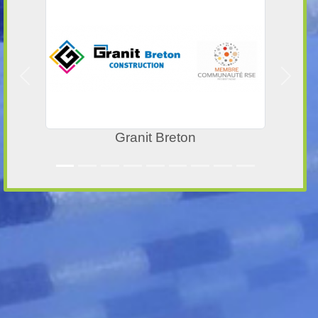
Précedent
Suivan
R'NET-BATIMENT