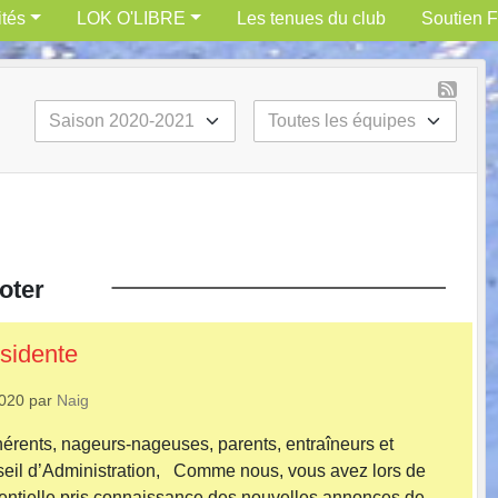
ités
LOK O'LIBRE
Les tenues du club
Soutien F
oter
ésidente
2020
par
Naig
érents, nageurs-nageuses, parents, entraîneurs et
il d’Administration, Comme nous, vous avez lors de
identielle pris connaissance des nouvelles annonces de