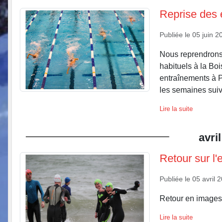
Reprise des 
Publiée le
05 juin 2
Nous reprendrons 
habituels à la Bo
entraînements à P
les semaines suiva
Lire la suite
avril
Retour sur l'
Publiée le
05 avril 
Retour en images.
Lire la suite