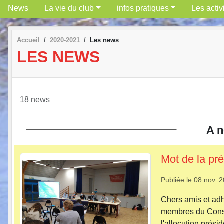
News
La vie du club
infos pratiques
Les activ
Accueil
2020-2021
Les news
LES NEWS
18 news
A n
Mot de la pr
Publiée le
08 nov. 
Chers amis et adh
membres du Conse
l'allocution prés