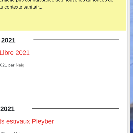
au contexte sanitair...
2021
Libre 2021
2021
par
Naig
2021
s estivaux Pleyber