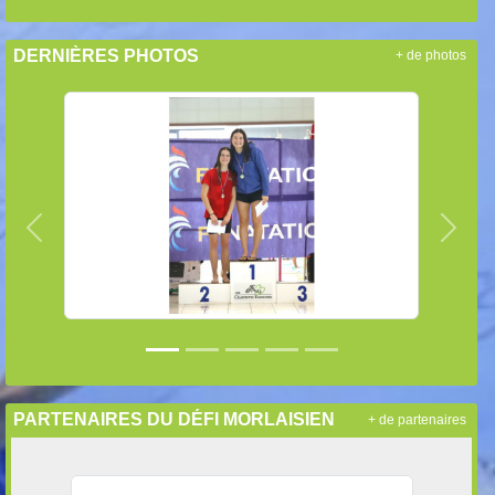
DERNIÈRES PHOTOS
+ de photos
Précedent
Suiva
PARTENAIRES DU DÉFI MORLAISIEN
+ de partenaires