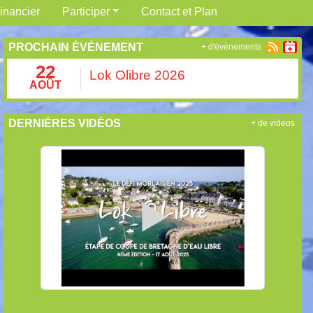
inancier
Participer
Contact et Plan
PROCHAIN ÉVÈNEMENT
+ d'évènements
22
Lok Olibre 2026
AOÛT
DERNIÈRES VIDÉOS
+ de videos