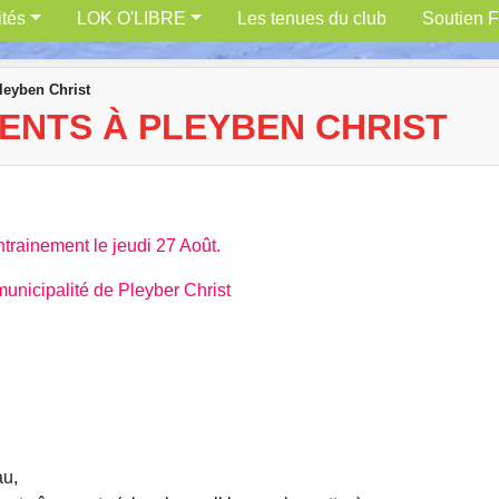
ités
LOK O'LIBRE
Les tenues du club
Soutien F
leyben Christ
ENTS À PLEYBEN CHRIST
ntrainement le jeudi 27 Août.
municipalité de Pleyber Christ
au,