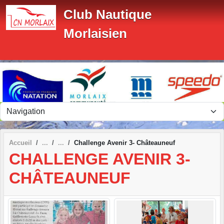
Panneau de gestion des cookies
Club Nautique
Morlaisien
Accueil
Challenge Avenir 3- Châteauneuf
CHALLENGE AVENIR 3-
CHÂTEAUNEUF