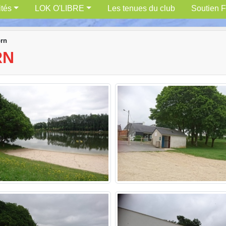
ités
LOK O'LIBRE
Les tenues du club
Soutien F
orn
RN