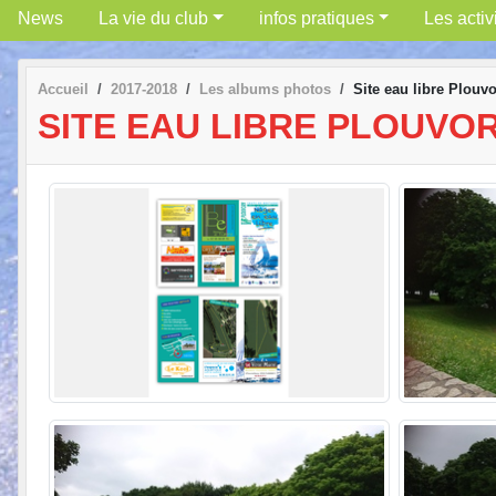
News
La vie du club
infos pratiques
Les activ
Accueil
2017-2018
Les albums photos
Site eau libre Plouv
SITE EAU LIBRE PLOUVO