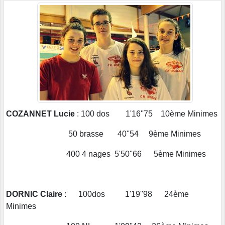
COZANNET Lucie
: 100 dos 1'16''75 10ème Minimes
50 brasse 40''54 9ème Minimes
400 4 nages 5'50''66 5ème Minimes
DORNIC Claire
: 100dos 1'19''98 24ème
Minimes