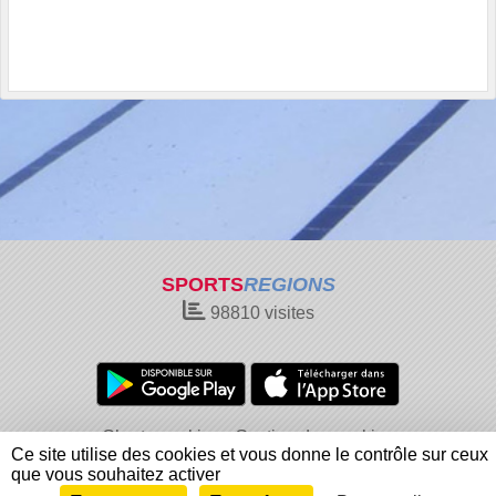
SPORTS
REGIONS
98810
visites
Charte cookies
Gestion des cookies
Ce site utilise des cookies et vous donne le contrôle sur ceux
Informations légales
Signaler un contenu inapproprié
que vous souhaitez activer