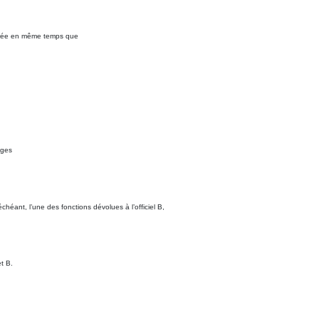
cturée en même temps que
ages
 échéant, l’une des fonctions dévolues à l’officiel B,
et B.