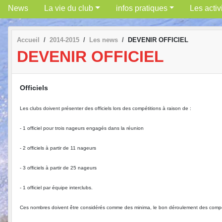
News
La vie du club
infos pratiques
Les activ
Accueil
2014-2015
Les news
DEVENIR OFFICIEL
DEVENIR OFFICIEL
Officiels
Les clubs doivent présenter des officiels lors des compétitions à raison de :
- 1 officiel pour trois nageurs engagés dans la réunion
- 2 officiels à partir de 11 nageurs
- 3 officiels à partir de 25 nageurs
- 1 officiel par équipe interclubs.
Ces nombres doivent être considérés comme des minima, le bon déroulement des compét