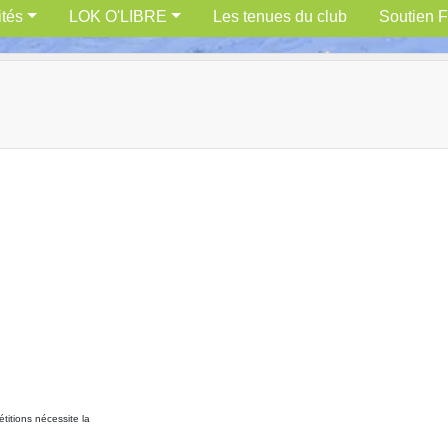
ités
LOK O'LIBRE
Les tenues du club
Soutien F
itions nécessite la