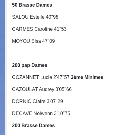
50 Brasse Dames 50 Br
SALOU Estelle 40"98 LE PA
CARMES Caroline 41"53 ROL
MOYOU Elsa 47"09 QUER
GRAFF Maxim
200 pap Dames 50 Pa
COZANNET Lucie 2'47"57
3ème Min
CAZOULAT Audrey 3'05"66 AP
DORNIC Claire 3'07"29
DECAVE Nolwenn 3'10"75
200 Brasse Dames 200 B