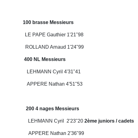
asse Messieurs
APE Gauthier 1'21"98
AND Arnaud 1'24"99
00 NL Messieurs
MANN Cyril 4'31"41
ERE Nathan 4'51"53
 nages Messieurs
MANN Cyril 2'23"20
2ème juniors / cadets
PERE Nathan 2'36"99