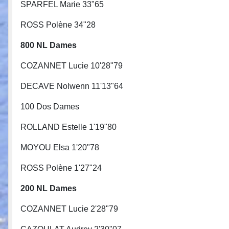
SPARFEL Marie 33"65
ROSS Polène 34"28
800 NL Dames 800 NL
COZANNET Lucie 10'28"79 APP
DECAVE Nolwenn 11'13"64
100 Dos Dam
ROLLAND Estelle 1'19"80
MOYOU Elsa 1'20"78
ROSS Polène 1'27"24
200 NL Dames 200 NL
COZANNET Lucie 2'28"79 LEHMANN Cy