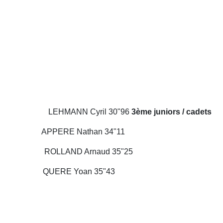
s LEHMANN Cyril 30"96
3ème juniors / cadets
ERE Nathan 34"11
LAND Arnaud 35"25
E Yoan 35"43