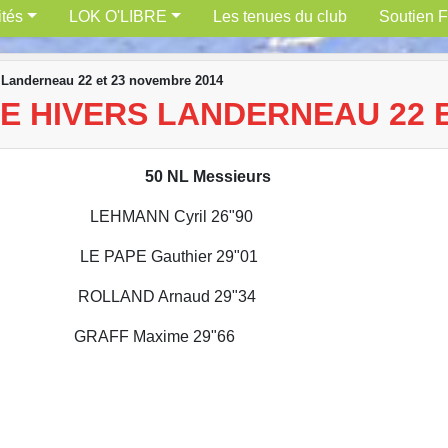
ités
LOK O'LIBRE
Les tenues du club
Soutien F
s Landerneau 22 et 23 novembre 2014
E HIVERS LANDERNEAU 22 
L Messieurs
imes
LEHMANN Cyril 26"90
APE Gauthier 29"01
LAND Arnaud 29"34
 Maxime 29"66