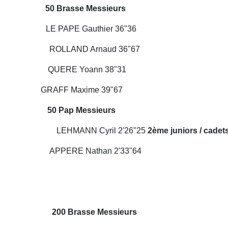
asse Messieurs
PE Gauthier 36"36
LAND Arnaud 36"67
E Yoann 38"31
e 39"67
p Messieurs
imes
LEHMANN Cyril 2'26"25
2ème juniors / cadet
PERE Nathan 2'33"64
rasse Messieurs