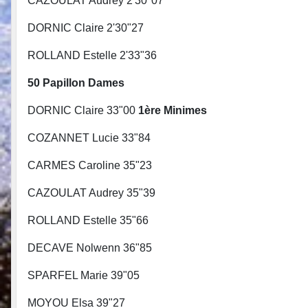
CAZOULAT Audrey 2'30"07 ROLL
DORNIC Claire 2'30"27
ROLLAND Estelle 2'33"36
50 Papillon Dames 50 pap
DORNIC Claire 33"00
1ère Mini
COZANNET Lucie 33"84 ROLL
CARMES Caroline 35"23
CAZOULAT Audrey 35"39
ROLLAND Estelle 35"66
DECAVE Nolwenn 36"85
SPARFEL Marie 39"05
MOYOU Elsa 39"27