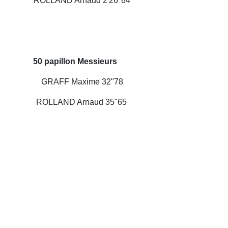
AND Arnaud 2'26"84
illon Messieurs
mes
GRAFF Maxime 32"78
AND Arnaud 35"65