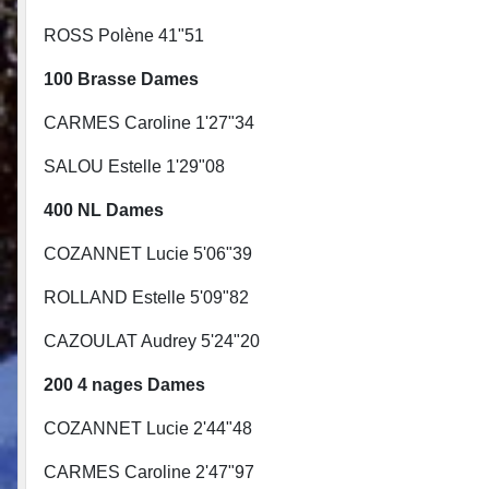
ROSS Polène 41"51
100 Brasse Dames 100 br
CARMES Caroline 1'27"34 LE P
SALOU Estelle 1'29"08 ROLL
400 NL Dames 4
COZANNET Lucie 5'06"39 LEH
ROLLAND Estelle 5'09"82 APP
CAZOULAT Audrey 5'24"20
200 4 nages Dames 200 4
COZANNET Lucie 2'44"48 LEH
CARMES Caroline 2'47"97 AP