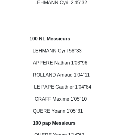
es
LEHMANN Cyril 2'45"32
L Messieurs
EHMANN Cyril 58"33
PERE Nathan 1'03"96
LAND Arnaud 1'04"11
PAPE Gauthier 1'04"84
AFF Maxime 1'05"10
RE Yoann 1'05"31
ap Messieurs