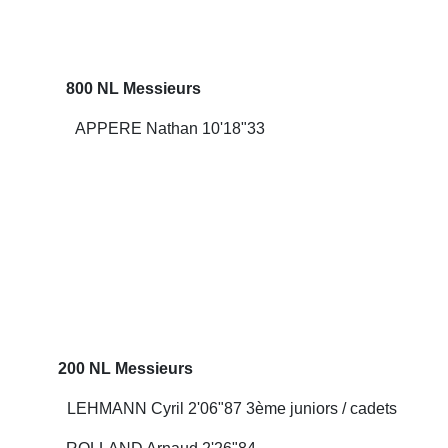
 Messieurs
ERE Nathan 10'18"33
es
 Messieurs
ril 2'06"87 3ème juniors / cadets