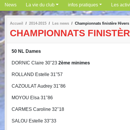
News
La vie du club
infos pratiques
Les activ
Accueil
2014-2015
Les news
Championnats finistère Hiver
CHAMPIONNATS FINISTÈR
50 NL Dames 50 N
DORNIC Claire 30"23
2ème min
ROLLAND Estelle 31"57 LE P
CAZOULAT Audrey 31"86 ROL
MOYOU Elsa 31"86 GRAFF
CARMES Caroline 32"18
SALOU Estelle 33"33