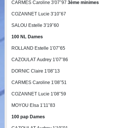
CARMES Caroline 3'07"97
3ème minim
COZANNET Lucie 3'10"67
SALOU Estelle 3'19"60
100 NL Dames 100 N
ROLLAND Estelle 1'07"65 L
CAZOULAT Audrey 1'07"86 AP
DORNIC Claire 1'08"13 ROL
CARMES Caroline 1'08"51 LE 
COZANNET Lucie 1'08"59 GR
MOYOU Elsa 1'11"83 QUE
100 pap Dames 100 p