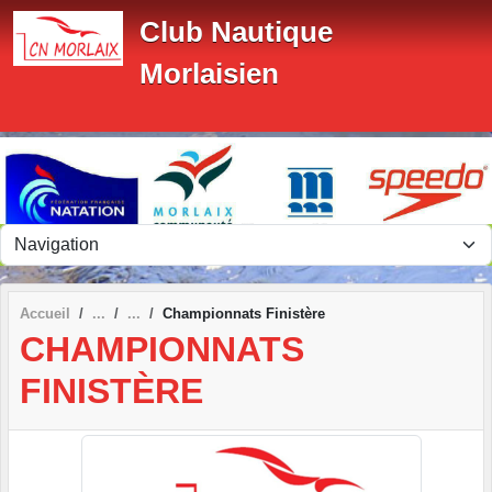
Panneau de gestion des cookies
Club Nautique
Morlaisien
Accueil
Championnats Finistère
CHAMPIONNATS
FINISTÈRE