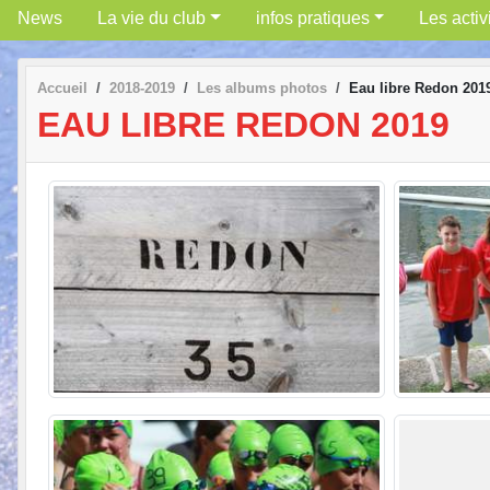
News
La vie du club
infos pratiques
Les activ
Accueil
2018-2019
Les albums photos
Eau libre Redon 201
EAU LIBRE REDON 2019