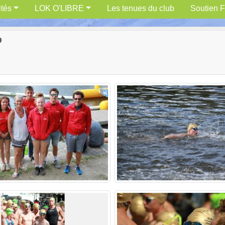
ités
LOK O'LIBRE
Les tenues du club
Soutien F
9