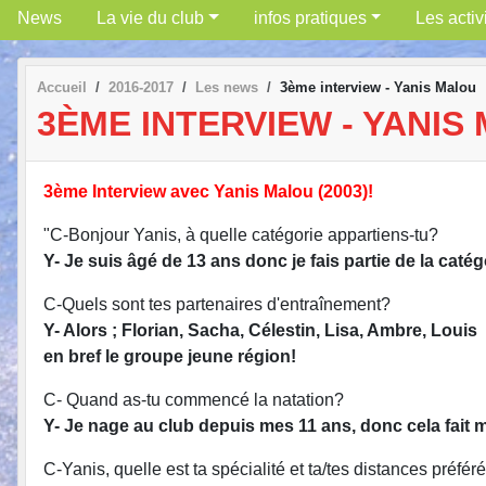
News
La vie du club
infos pratiques
Les activ
Accueil
2016-2017
Les news
3ème interview - Yanis Malou
3ÈME INTERVIEW - YANIS
3ème Interview avec Yanis Malou (2003)!
"C-Bonjour Yanis, à quelle catégorie appartiens-tu?
Y- Je suis âgé de 13 ans donc je fais partie de la caté
C-Quels sont tes partenaires d'entraînement?
Y- Alors ; Florian, Sacha, Célestin, Lisa, Ambre, Louis
en bref le groupe jeune région!
C- Quand as-tu commencé la natation?
Y- Je nage au club depuis mes 11 ans, donc cela fait
C-Yanis, quelle est ta spécialité et ta/tes distances préfér