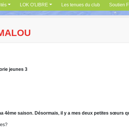
ités
LOK O'LIBRE
Les tenues du club
Soutien F
 MALOU
gorie jeunes 3
 ma 4ème saison. Désormais, il y a mes deux petites sœurs 
ées?