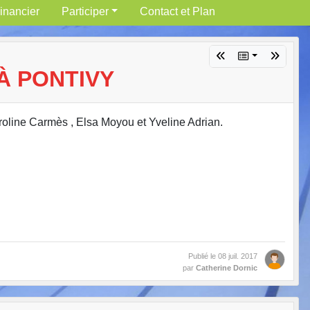
inancier
Participer
Contact et Plan
À PONTIVY
aroline Carmès , Elsa Moyou et Yveline Adrian.
Publié le
08 juil. 2017
par
Catherine Dornic