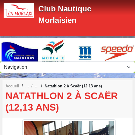
Panneau de gestion des cookies
Club Nautique
Morlaisien
Accueil
Natathlon 2 à Scaër (12,13 ans)
NATATHLON 2 À SCAËR
(12,13 ANS)