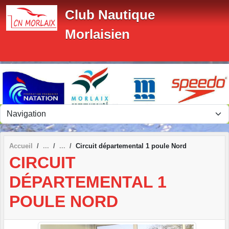
Panneau de gestion des cookies
Club Nautique
Morlaisien
Accueil
Circuit départemental 1 poule Nord
CIRCUIT
DÉPARTEMENTAL 1
POULE NORD