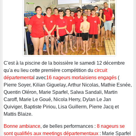
C'est à la piscine de la boissière le samedi 12 décembre
qu'a eu lieu cette première compétition du
circuit
départementa
l avec
16 nageurs morlaisiens engagés
(
Pierre Soyer, Kilian Giguelay, Arthur Nicolas, Mathie Esnée,
Quentin Oléron, Marie Sparfel, Salwa Sandali, Martin
Caroff, Marie Le Goué, Nicola Herry, Dylan Le Jan
Quiviger, Baptiste Piriou, Lisa Guillerm, Pierre Jacq et
Mattis Blaize.
Bonne ambiance
, de belles performances :
8 nageurs se
sont qualifiés aux meetings départementaux
: Marie Sparfel