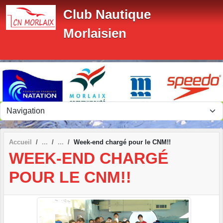
Panneau de gestion des cookies
Club Nautique
Morlaisien
Accueil
Week-end chargé pour le CNM!!
WEEK-END CHARGÉ
POUR LE CNM!!