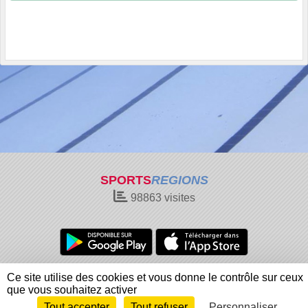
SPORTS
REGIONS
98863
visites
Charte cookies
Gestion des cookies
Ce site utilise des cookies et vous donne le contrôle sur ceux
Informations légales
Signaler un contenu inapproprié
que vous souhaitez activer
Tout accepter
Tout refuser
Personnaliser
Envie de participer ?