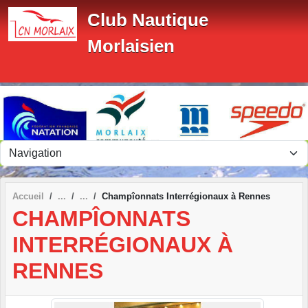
Panneau de gestion des cookies
Club Nautique
Morlaisien
Accueil
Champîonnats Interrégionaux à Rennes
CHAMPÎONNATS
INTERRÉGIONAUX À
RENNES