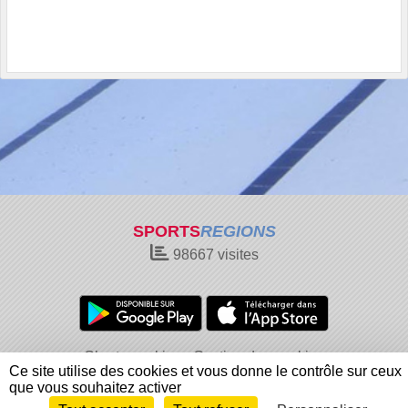
SPORTS
REGIONS
98667
visites
Charte cookies
Gestion des cookies
Ce site utilise des cookies et vous donne le contrôle sur ceux
Informations légales
Signaler un contenu inapproprié
que vous souhaitez activer