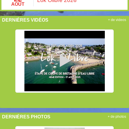
Lok Olibre 2026
AOÛT
DERNIÈRES VIDÉOS
+ de videos
DERNIÈRES PHOTOS
+ de photos