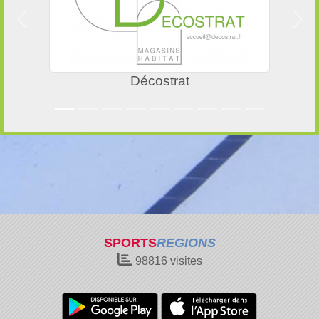
Précedent
Suiv
Décostrat
SPORTS
REGIONS
98816
visites